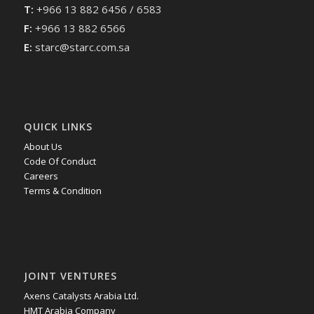
T:
+966 13 882 6456 / 6583
F:
+966 13 882 6566
E:
starc@starc.com.sa
QUICK LINKS
About Us
Code Of Conduct
Careers
Terms & Condition
JOINT VENTURES
Axens Catalysts Arabia Ltd.
HMT Arabia Company