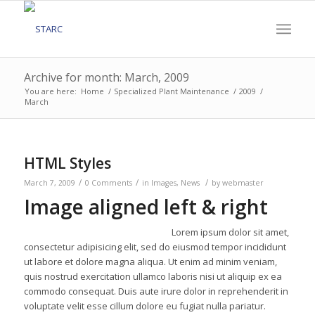
Archive for month: March, 2009
You are here:
Home
/
Specialized Plant Maintenance
/
2009
/
March
HTML Styles
/
/
/
March 7, 2009
0 Comments
in
Images
,
News
by
webmaster
Image aligned left & right
Lorem ipsum dolor sit amet,
consectetur adipisicing elit, sed do eiusmod tempor incididunt
ut labore et dolore magna aliqua. Ut enim ad minim veniam,
quis nostrud exercitation ullamco laboris nisi ut aliquip ex ea
commodo consequat. Duis aute irure dolor in reprehenderit in
voluptate velit esse cillum dolore eu fugiat nulla pariatur.